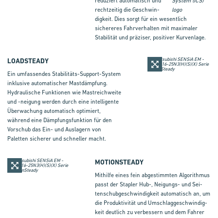
reduziert automatisch und
rechtzeitig die Ge­schwin­
dig­keit. Dies sorgt für ein wesentlich
sichereres Fahrverhalten mit maximaler
Stabilität und präziser, positiver Kurvenlage.
LOADSTEADY
Ein umfassendes Stabilitäts-Support-System
inklusive automatischer Mastdämpfung.
Hydraulische Funktionen wie Mastreichweite
und -neigung werden durch eine intelligente
Überwachung automatisch optimiert,
während eine Dämp­fungs­funk­ti­on für den
Vorschub das Ein- und Auslagern von
Paletten sicherer und schneller macht.
MOTIONSTEADY
Mithilfe eines fein abgestimmten Algorithmus
passt der Stapler Hub-, Neigungs- und Sei­
ten­schub­ge­schwin­dig­keit automatisch an, um
die Produktivität und Um­schlag­ge­schwin­dig­
keit deutlich zu verbessern und dem Fahrer