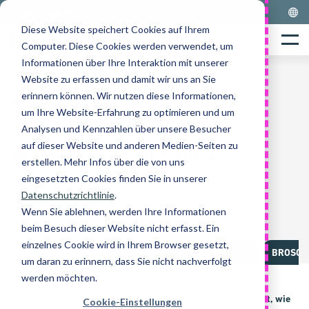
Skip
LOGISNEXT GERMANY
to
Diese Website speichert Cookies auf Ihrem
Home
content
Menu
Computer. Diese Cookies werden verwendet, um
Informationen über Ihre Interaktion mit unserer
Website zu erfassen und damit wir uns an Sie
erinnern können. Wir nutzen diese Informationen,
RB16-25N3(H)(S)(X) Serie
um Ihre Website-Erfahrung zu optimieren und um
INTENSIVE LEISTUNG
Analysen und Kennzahlen über unsere Besucher
auf dieser Website und anderen Medien-Seiten zu
INTUITIVE BEDIENUNG
erstellen. Mehr Infos über die von uns
Schubmaststapler
eingesetzten Cookies finden Sie in unserer
1,6-2,5 Tonnen
Datenschutzrichtlinie
.
48 Volt
Wenn Sie ablehnen, werden Ihre Informationen
AC-Power
beim Besuch dieser Website nicht erfasst. Ein
einzelnes Cookie wird in Ihrem Browser gesetzt,
ÜBERBLICK
EIGENSCHAFTEN
MEDIEN
BROSCH
um daran zu erinnern, dass Sie nicht nachverfolgt
werden möchten.
Ein universeller Schub­mast­stap­ler, der genau so funktioniert, wie
Cookie-Einstellungen