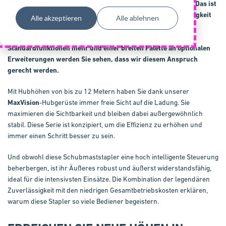
Ihre Bediener einen Schub­mast­stap­ler konzipieren würden. Das ist
ein großer Anspruch. Mit den Bedienelementen, der Vielseitigkeit
Alle akzeptieren
Alle ablehnen
und Ergonomie, der Leistung, der guten Sicht, den
außergewöhnlichen Funktionen für die Sicherheit und vielen
Standardfunktionen mehr und einer breiten Palette an optionalen
Erweiterungen werden Sie sehen, dass wir diesem Anspruch
gerecht werden.
Mit Hubhöhen von bis zu 12 Metern haben Sie dank unserer
MaxVision
-Hubgerüste immer freie Sicht auf die Ladung. Sie
maximieren die Sichtbarkeit und bleiben dabei außergewöhnlich
stabil. Diese Serie ist konzipiert, um die Effizienz zu erhöhen und
immer einen Schritt besser zu sein.
Und obwohl diese Schub­mast­stap­ler eine hoch intelligente Steuerung
beherbergen, ist ihr Äußeres robust und äußerst widerstandsfähig,
ideal für die intensivsten Einsätze. Die Kombination der legendären
Zu­ver­läs­sig­keit mit den niedrigen Gesamtbetriebskosten erklären,
warum diese Stapler so viele Bediener begeistern.