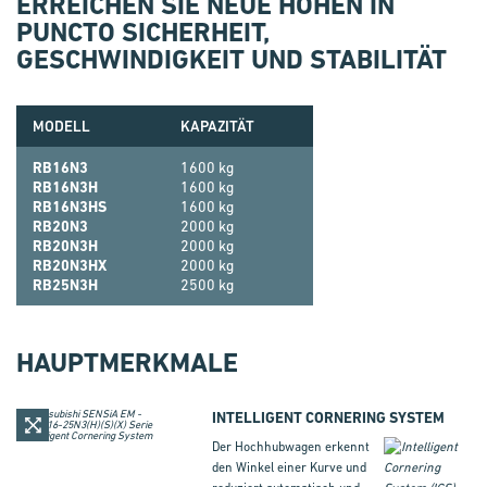
ERREICHEN SIE NEUE HÖHEN IN
PUNCTO SICHERHEIT,
GESCHWINDIGKEIT UND STABILITÄT
MODELL
KAPAZITÄT
RB16N3
1600 kg
RB16N3H
1600 kg
RB16N3HS
1600 kg
RB20N3
2000 kg
RB20N3H
2000 kg
RB20N3HX
2000 kg
RB25N3H
2500 kg
HAUPTMERKMALE
INTELLIGENT CORNERING SYSTEM
Der Hochhubwagen erkennt
den Winkel einer Kurve und