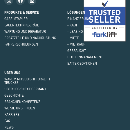
PRODUKTE & SERVICE
LÖSUNGEN
GABELSTAPLER
FINANZIERUNG
LAGERTECHNIK
GERÄTE
- KAUF
WARTUNG UND REPARATUR
- LEASING
ERSATZTEILE UND NACHRÜSTUNG
- MIETE
FAHRERSCHULUNGEN
- MIETKAUF
GEBRAUCHT
FLOTTEN
MANAGEMENT
BATTERIEOPTIONEN
ÜBER UNS
WARUM MITSUBISHI FORKLIFT
TRUCKS?
ÜBER LOGISNEXT GERMANY
GESCHICHTE
BRANCHEN
KOMPETENZ
WO SIE UNS FINDEN
KARRIERE
FAQ
NEWS