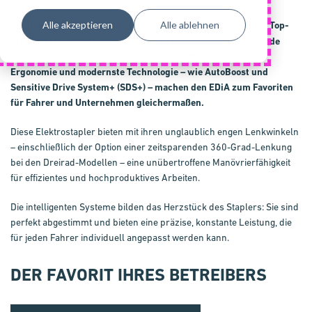
Alle akzeptieren
Alle ablehnen
Intelligent. Sicher. Wendig. Der
EDiA
bietet alles, was ein Top-
EM
Stapler braucht, in einem kompakten Paket. Zukunftsweisende
Technik von Mitsubishi Forklift Trucks, außergewöhnliche
Ergonomie und modernste Technologie – wie
AutoBoost
und
Sensitive Drive System+
(
SDS+
) – machen den
EDiA
zum Favoriten
für Fahrer und Unternehmen gleichermaßen.
Diese Elektrostapler bieten mit ihren unglaublich engen Lenkwinkeln
– einschließlich der Option einer zeitsparenden 360-Grad-Lenkung
bei den Dreirad-Modellen – eine unübertroffene Manövrierfähigkeit
für effizientes und hochproduktives Arbeiten.
Die intelligenten Systeme bilden das Herzstück des Staplers: Sie sind
perfekt abgestimmt und bieten eine präzise, konstante Leistung, die
für jeden Fahrer individuell angepasst werden kann.
DER FAVORIT IHRES BETREIBERS