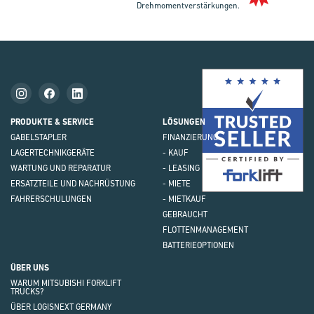
Drehmomentverstärkungen.
Mit
Fork
Brie
PRODUKTE & SERVICE
LÖSUNGEN
GABELSTAPLER
FINANZIERUNG
LAGERTECHNIK
GERÄTE
- KAUF
WARTUNG UND REPARATUR
- LEASING
ERSATZTEILE UND NACHRÜSTUNG
- MIETE
FAHRERSCHULUNGEN
- MIETKAUF
GEBRAUCHT
FLOTTEN
MANAGEMENT
BATTERIEOPTIONEN
ÜBER UNS
WARUM MITSUBISHI FORKLIFT
TRUCKS?
ÜBER LOGISNEXT GERMANY