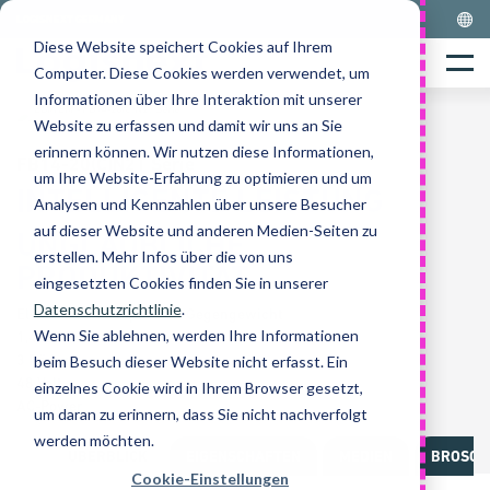
Skip
LOGISNEXT GERMANY
to
Diese Website speichert Cookies auf Ihrem
Home
content
Menu
Computer. Diese Cookies werden verwendet, um
Informationen über Ihre Interaktion mit unserer
Website zu erfassen und damit wir uns an Sie
erinnern können. Wir nutzen diese Informationen,
FB14-20(C)N2T Serie
um Ihre Website-Erfahrung zu optimieren und um
INTELLIGENTE LEISTUNG
Analysen und Kennzahlen über unsere Besucher
auf dieser Website und anderen Medien-Seiten zu
UNGLAUBLICHE
erstellen. Mehr Infos über die von uns
PRODUKTIVITÄT
eingesetzten Cookies finden Sie in unserer
Datenschutzrichtlinie
.
Elektro-Gabelstapler mit Gegengewicht
Wenn Sie ablehnen, werden Ihre Informationen
1,4-2,0 Tonnen
3 Räder
beim Besuch dieser Website nicht erfasst. Ein
48 Volt
einzelnes Cookie wird in Ihrem Browser gesetzt,
AC-Power
um daran zu erinnern, dass Sie nicht nachverfolgt
werden möchten.
ÜBERBLICK
EIGENSCHAFTEN
MEDIEN
BROSCH
Cookie-Einstellungen