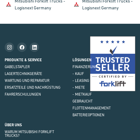
Mitsubishi Forklift Trucks -
Mitsubishi Forklift Trucks -
Logisnext Germany
Logisnext Germany
Mit
Fork
Brie
PRODUKTE & SERVICE
LÖSUNGEN
GABELSTAPLER
FINANZIERUNG
LAGERTECHNIK
GERÄTE
- KAUF
WARTUNG UND REPARATUR
- LEASING
ERSATZTEILE UND NACHRÜSTUNG
- MIETE
FAHRERSCHULUNGEN
- MIETKAUF
GEBRAUCHT
FLOTTEN
MANAGEMENT
BATTERIEOPTIONEN
ÜBER UNS
WARUM MITSUBISHI FORKLIFT
TRUCKS?