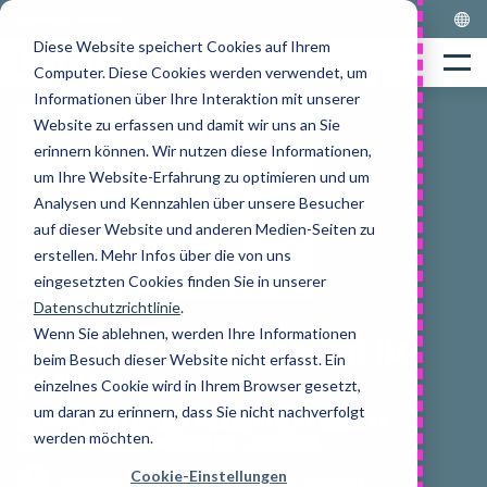
Skip
LOGISNEXT GERMANY
to
Diese Website speichert Cookies auf Ihrem
Home
content
Menu
Computer. Diese Cookies werden verwendet, um
Informationen über Ihre Interaktion mit unserer
Website zu erfassen und damit wir uns an Sie
erinnern können. Wir nutzen diese Informationen,
um Ihre Website-Erfahrung zu optimieren und um
Analysen und Kennzahlen über unsere Besucher
auf dieser Website und anderen Medien-Seiten zu
erstellen. Mehr Infos über die von uns
eingesetzten Cookies finden Sie in unserer
Datenschutzrichtlinie
.
22 September 2025
Wenn Sie ablehnen, werden Ihre Informationen
FAHRERSTANDSTAPLER IM
beim Besuch dieser Website nicht erfasst. Ein
FOKUS
einzelnes Cookie wird in Ihrem Browser gesetzt,
um daran zu erinnern, dass Sie nicht nachverfolgt
MATTHIAS KLÜNDER PRÄSENTIERT SMARTE
werden möchten.
LÖSUNGEN FÜR MODERNE LOGISTIK
Cookie-Einstellungen
Mitsubishi Forklift Trucks - Logisnext Germany