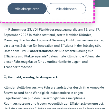
Alle akzeptieren
Alle ablehnen
📰
Newsbericht zur 23. VDI-Flurförderzeugtagung in Mainz
Im Rahmen der 23. VDI-Flurförderzeugtagung, die am 16. und 17.
September 2025 in Mainz stattfand, setzte Matthias Klünder,
Managing Director der Logisnext Germany GmbH, mit seinem Vortrag
ein starkes Zeichen für Innovation und Effizienz in der Intralogistik.
Unter dem Titel
„Fahrerstandstapler: Die smarte Lösung für
Effizienz und Platzersparnis“
beleuchtete Klünder die Potenziale
dieser Fahrzeugklasse für zukunftsorientierte Lager- und
Transportprozesse.
🔍
Kompakt, wendig, leistungsstark
Klünder stellte heraus, wie Fahrerstandstapler durch ihre kompakte
Bauweise und hohe Wendigkeit insbesondere in engen
Lagerbereichen punkten. Sie ermöglichen eine optimale
Raumausnutzung und tragen wesentlich zur Effizienzsteigerung bei.
„In Zeiten steigender Flächenkosten und wachsender Anforderungen